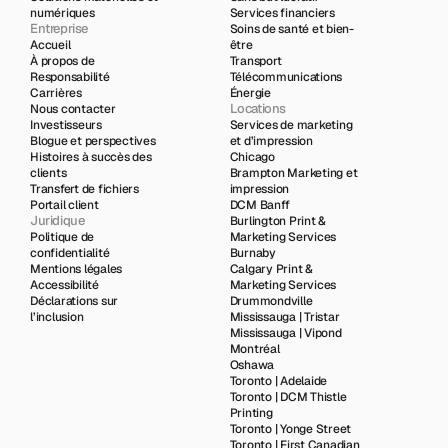
numériques
Services financiers 
Entreprise
Soins de santé et bien-
Accueil
être
À propos de
Transport
Responsabilité
Télécommunications
Carrières
Énergie
Locations
Nous contacter
Investisseurs
Services de marketing 
Blogue et perspectives
et d’impression 
Histoires à succès des 
Chicago
clients
Brampton Marketing et 
Transfert de fichiers
impression 
Portail client
DCM Banff
Juridique
Burlington Print & 
Politique de 
Marketing Services
confidentialité
Burnaby
Mentions légales
Calgary Print & 
Accessibilité
Marketing Services
Déclarations sur 
Drummondville
l’inclusion
Mississauga | Tristar
Mississauga | Vipond
Montréal
Oshawa
Toronto | Adelaide
Toronto | DCM Thistle 
Printing
Toronto | Yonge Street
Toronto | First Canadian 