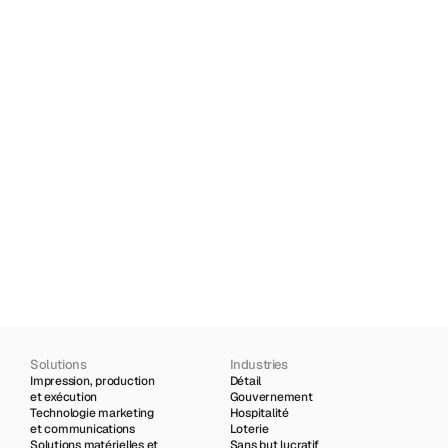
et des étiquettes pour
tous les soins de santé
En savoir plus
En savoir plus sur la façon dont nous soutenons 
les chefs de file de l’industrie
En savoir plus
Solutions
Industries
Impression, production 
Détail
et exécution
Gouvernement
Technologie marketing 
Hospitalité
et communications
Loterie
Solutions matérielles et 
Sans but lucratif