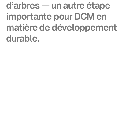
d’arbres — un autre étape
importante pour DCM en
matière de développement
durable.
Reforestation
is
at
the
heart
of
our
sustainability
strategy,
and
partnering
with
PrintReleaf,
we’re
able
to
reforest
100%
of
everything
we
print
for
our
clients
with
the
equivalent
number
of