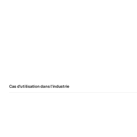
Cas d'utilisation dans l'industrie
Matériel
imprimé
depuis
la
chambre
Matériel
sur
la
marque
imprimé
à
la
demande
dans
l’ensemble
des
établissements.