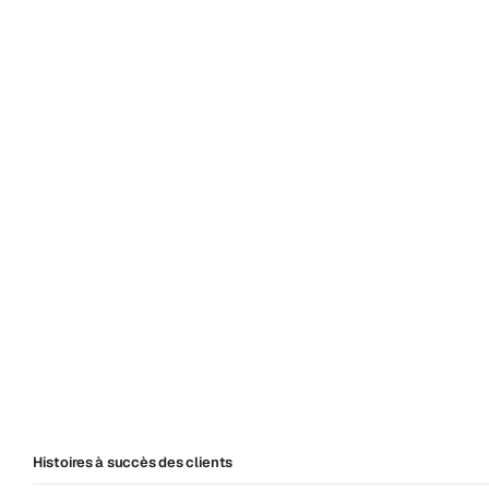
Affichag
signalis
Production
gamme
po
banquets.
Centre
de
gestion
des
avis
Analyse
invités
Centraliser
les
commentaires
des
invités
et
la
publication
de
contenu.
Effectuer
u
satisfactio
Histoires à succès des clients