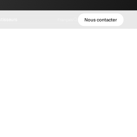
Select Language
stisseurs
Nous contacter
Français