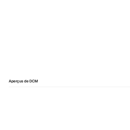
années de service
En savoir plus sur la façon dont nous soute
Aperçus de DCM
Résoudre des problèmes. P