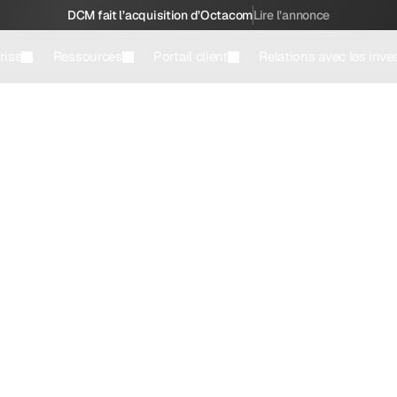
DCM fait l’acquisition d’Octacom
Lire l’annonce
rise
Ressources
Portail client
Relations avec les inve