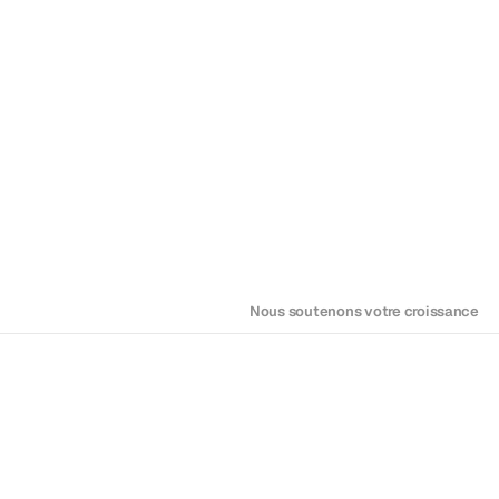
courts
nons les chefs de file de l’industrie
En savoir plus
Nous soutenons votre croissance
artager des idées. Stimuler