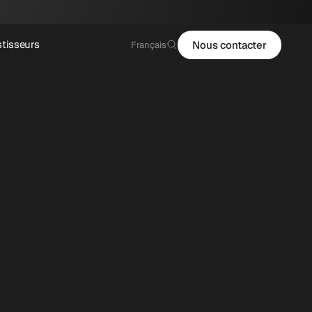
Select Language
stisseurs
Nous contacter
Français